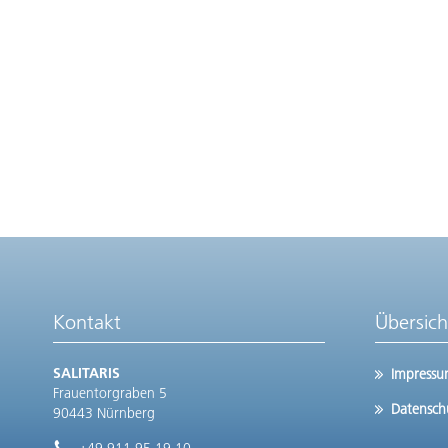
Kontakt
Übersich
SALITARIS
Impress
Frauentorgraben 5
Datensch
90443 Nürnberg